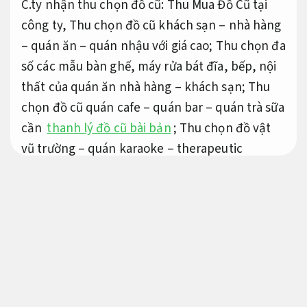
C.ty nhận thu chọn đồ cũ: Thu Mua Đồ Cũ tại
công ty, Thu chọn đồ cũ khách sạn – nhà hàng
– quán ăn – quán nhậu với giá cao; Thu chọn đa
số các mẫu bàn ghế, máy rửa bát đĩa, bếp, nội
thất của quán ăn nhà hàng – khách sạn; Thu
chọn đồ cũ quán cafe – quán bar – quán trà sữa
cần
thanh lý đồ cũ bài bản
; Thu chọn đồ vật
vũ trường – quán karaoke – therapeutic
massage cần thanh lý với các mẫu bàn ghế
salon cao cấp…; Thu chọn máy móc đồ vật xí
nghiệp – C.ty – văn phòng – kho xưởng cần
thanh lý trọn bộ.
Dễ triển khai.
Thanh lý đồ cũ giá cao TPHCM
Đồ cũ Tuệ Anh
Nhận thu chọn đồ cũ,
thanh lý