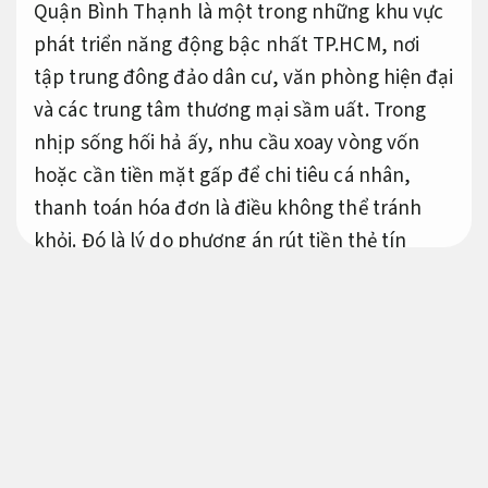
Quận Bình Thạnh là một trong những khu vực
phát triển năng động bậc nhất TP.HCM, nơi
tập trung đông đảo dân cư, văn phòng hiện đại
và các trung tâm thương mại sầm uất. Trong
nhịp sống hối hả ấy, nhu cầu xoay vòng vốn
hoặc cần tiền mặt gấp để chi tiêu cá nhân,
thanh toán hóa đơn là điều không thể tránh
khỏi. Đó là lý do phương án rút tiền thẻ tín
dụng Bình Thạnh ngày càng trở nên phổ biến
và được nhiều người tìm kiếm.
Xử lý nhanh.
Vậy đâu là địa chỉ rút tiền thẻ tín dụng quận
Bình Thạnh uy tín? Làm sao để giao dịch vừa
kịp thời, vừa đảm bảo đảm bảo an toàn pháp lý
mà vẫn được hưởng mức phí ưu đãi nhất? Hãy