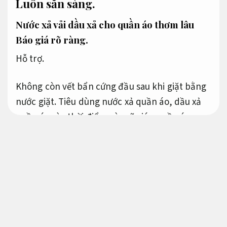
Luôn sẵn sàng.
Nước xả vải dầu xả cho quần áo thơm lâu
Báo giá rõ ràng.
Hỗ trợ.
Không còn vết bẩn cứng đầu sau khi giặt bằng
nước giặt. Tiêu dùng nước xả quần áo, dầu xả
quần áo vào thời điểm này sẽ giúp quần áo
thơm lâu hơn, làm mềm vải. bảo vệ màu sắc
của vải và giữ cho quần áo luôn tươi mới sau khi
giặt. Nước xả quần áo thơm lâu là mặt hàng
cần thiết cho các bà nội trợ để chăm sóc gia
đình.
Luôn sẵn sàng.
Nước xả linh hoạt theo
yêu cầu
dầu xả cho quần áo thơm lâu.
Kế hoạch.
Dễ triển khai.