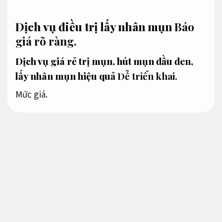
Dịch vụ điều trị lấy nhân mụn
Báo
giá rõ ràng.
Dịch vụ giá rẻ trị mụn, hút mụn đầu đen,
lấy nhân mụn hiệu quả
Dễ triển khai.
Mức giá.
Hạng mục Dịch vụ trị mụn, hút mụn đầu đen,
lấy nhân mụn mang lại hiệu quả chuyên sâu
chưa bao giờ được hiển thị chính thức trên các
nền tảng. Nhưng cực kỳ may mắn đã đồng
hành cùng hàng ngàn các bạn trong gắn bó
lâu. Điều trị mụn tại spa của chúng tôi đã giúp
làn da của cực kỳ ăn khách cần tư vấn được