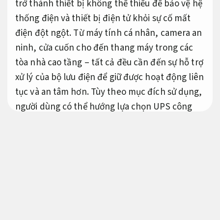
trở thành thiết bị không thể thiếu để bảo vệ hệ
thống điện và thiết bị điện tử khỏi sự cố mất
điện đột ngột. Từ máy tính cá nhân, camera an
ninh, cửa cuốn cho đến thang máy trong các
tòa nhà cao tầng – tất cả đều cần đến sự hỗ trợ
xử lý của bộ lưu điện để giữ được hoạt động liên
tục và an tâm hơn. Tùy theo mục đích sử dụng,
người dùng có thể hướng lựa chọn UPS công
suất đáp ứng tốt, từ loại mini cho gia đình đến
loại công nghiệp cho nhà xưởng. Bài viết này sẽ
giúp bạn hiểu rõ từng loại
bộ lưu điện phổ
biến
, cách chọn mua thích hợp và lợi ích thực
tiễn trong việc bảo vệ tài sản, dữ liệu và tính
mạng.
Cam kết đúng hẹn.